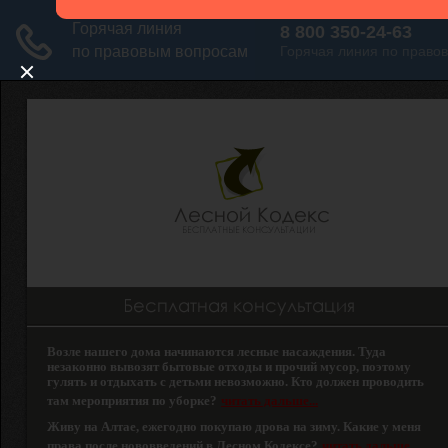
Возле нашего дома начинаются лесные насаждения. Туда
незаконно вывозят бытовые отходы и прочий мусор, поэтому
гулять и отдыхать с детьми невозможно. Кто должен проводить
там мероприятия по уборке?
читать дальше...
Живу на Алтае, ежегодно покупаю дрова на зиму. Какие у меня
права после нововведений в Лесном Кодексе?
читать дальше...