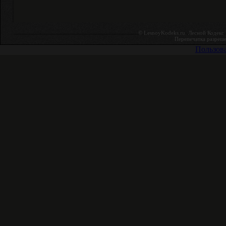
© LesnoyKodeks.ru. Лесной Кодекc
Перепечатка разреше
Пользов